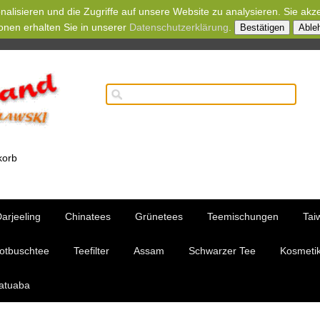
alisieren und die Zugriffe auf unsere Website zu analysieren. Sie akz
onen erhalten Sie in unserer
Datenschutzerklärung
.
Bestätigen
Able
korb
arjeeling
Chinatees
Grünetees
Teemischungen
Tai
otbuschtee
Teefilter
Assam
Schwarzer Tee
Kosmetik 
atuaba