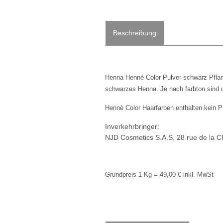
Beschreibung
Henna Henné Color Pulver schwarz Pflan
schwarzes Henna. Je nach farbton sind d
Hennè Color Haarfarben enthalten kein 
Inverkehrbringer:
NJD Cosmetics S.A.S, 28 rue de la C
Grundpreis 1 Kg = 49,00 € inkl. MwSt