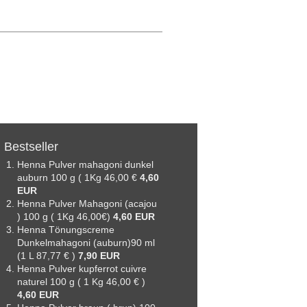
Bestseller
Henna Pulver mahagoni dunkel
auburn 100 g ( 1Kg 46,00 €
4,60
EUR
Henna Pulver Mahagoni (acajou
) 100 g ( 1Kg 46,00€)
4,60 EUR
Henna Tönungscreme
Dunkelmahagoni (auburn)90 ml
(1 L 87,77 € )
7,90 EUR
Henna Pulver kupferrot cuivre
naturel 100 g ( 1 Kg 46,00 € )
4,60 EUR