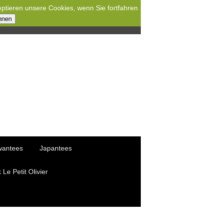
eptieren unsere Cookies, wenn Sie fortfahren
hnen
wantees
Japantees
Le Petit Olivier