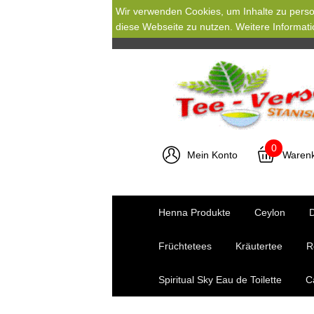
Wir verwenden Cookies, um Inhalte zu person
diese Webseite zu nutzen. Weitere Informati
0
Mein Konto
Waren
Henna Produkte
Ceylon
D
Früchtetees
Kräutertee
R
Spiritual Sky Eau de Toilette
C