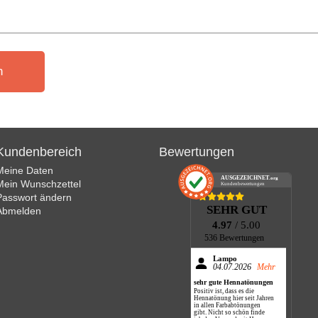
n
Kundenbereich
Bewertungen
Meine Daten
AUSGEZEICHNET
.org
Mein Wunschzettel
Kundenbewertungen
Passwort ändern
SEHR GUT
Abmelden
4.97
/ 5.00
536 Bewertungen
Lampo
04.07.2026
Mehr
sehr gute Hennatönungen
Positiv ist, dass es die
Hennatönung hier seit Jahren
in allen Farbabtönungen
gibt. Nicht so schön finde