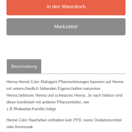
In den Warenkorb
Merkzettel
Beschreibung
Henna
Henné Color Mahagoni
Pflanzentönungen basieren auf Henna
mit unterschiedlich färbenden Eigenschaften:naturrotes
Henna,farbloses Henna und schwarzes Henna. Je nach farbton sind
diese kombiniert mit anderen Pflanzenteilen, wie
z.B.Rhabarber,Kamille,Indigo
Hennè Color Haarfarben enthalten kein PPD, keine Oxidationsmittel
oder Ammoniak