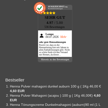
AUSGEZEICHNET
.org
Kundenbewertungen
SEHR GUT
4.97
/ 5.00
536 Bewertungen
Lampo
04.07.2026
Mehr
sehr gute Hennatönungen
Positiv ist, dass es die
Hennatönung hier seit Jahren in
allen Farbabtönungen gibt. Nicht
so schön finde ich den Versand
mit Hermes, da dieser
Dienstleister nie klingelt,
Hinweis zu den Bewertungen
sondern das Paket einfach vor die
Haustüre legt.
Bestseller
Henna Pulver mahagoni dunkel auburn 100 g ( 1Kg 46,00 €
4,60 EUR
Henna Pulver Mahagoni (acajou ) 100 g ( 1Kg 46,00€)
4,60
EUR
Henna Tönungscreme Dunkelmahagoni (auburn)90 ml (1 L