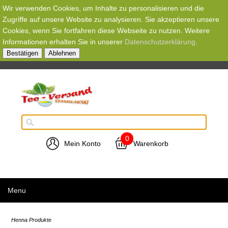
Wir verwenden Cookies, um Inhalte zu personalisieren und die
Zugriffe auf unsere Website zu analysieren. Sie akzeptieren unsere
Cookies, wenn Sie fortfahren diese Webseite zu nutzen. Weitere
Informationen erhalten Sie in unserer
Datenschutzerklärung
.
Bestätigen
Ablehnen
0
Mein Konto
Warenkorb
Menu
Henna Produkte