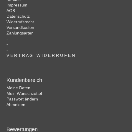
Impressum
AGB
Datenschutz
Widerrufsrecht
Versandkosten
Zahlungsarten
-
-
-
V E R T R A G - W I D E R R U F E N
Kundenbereich
Meine Daten
Mein Wunschzettel
Passwort ändern
Abmelden
Bewertungen