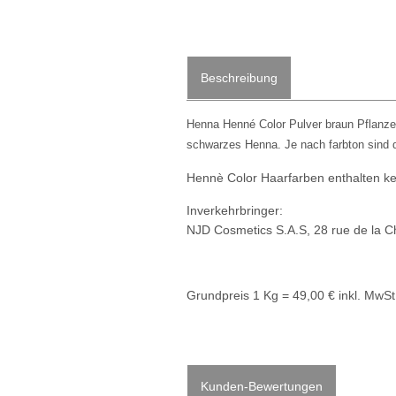
Beschreibung
Henna Henné Color Pulver braun Pflanze
schwarzes Henna. Je nach farbton sind d
Hennè Color Haarfarben enthalten ke
Inverkehrbringer:
NJD Cosmetics S.A.S, 28 rue de la C
Grundpreis 1 Kg = 49,00 € inkl. MwSt
Kunden-Bewertungen