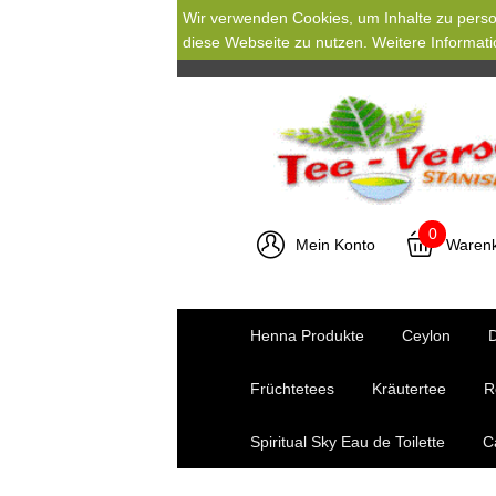
Wir verwenden Cookies, um Inhalte zu person
diese Webseite zu nutzen. Weitere Informati
0
Mein Konto
Waren
Henna Produkte
Ceylon
D
Früchtetees
Kräutertee
R
Spiritual Sky Eau de Toilette
C