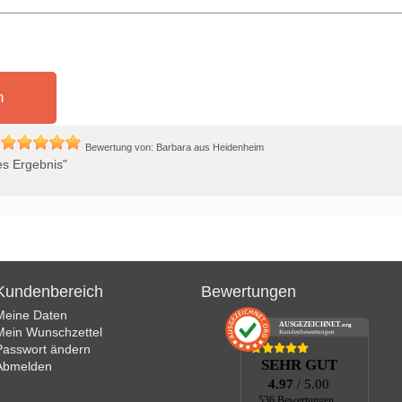
n
g
Bewertung von: Barbara aus Heidenheim
es Ergebnis"
Kundenbereich
Bewertungen
Meine Daten
AUSGEZEICHNET
.org
Mein Wunschzettel
Kundenbewertungen
Passwort ändern
SEHR GUT
Abmelden
4.97
/ 5.00
536 Bewertungen