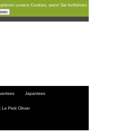
eptieren unsere Cookies, wenn Sie fortfahren
hnen
wantees
Japantees
Le Petit Olivier