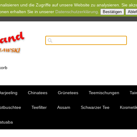
alisieren und die Zugriffe auf unsere Website zu analysieren. Sie akz
onen erhalten Sie in unserer
Datenschutzerklärung
.
Bestätigen
Able
korb
arjeeling
Chinatees
Grünetees
Teemischungen
Tai
otbuschtee
Teefilter
Assam
Schwarzer Tee
Kosmetik 
atuaba