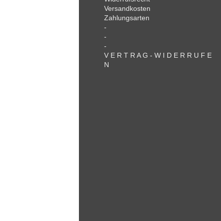
Versandkosten
Zahlungsarten
-
-
-
V E R T R A G - W I D E R R U F E
N