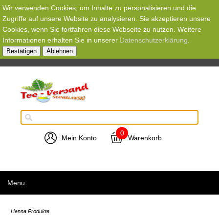
Wir verwenden Cookies, um Inhalte zu personalisieren und die
Zugriffe auf unsere Website zu analysieren. Sie akzeptieren unsere
Cookies, wenn Sie fortfahren diese Webseite zu nutzen. Weitere
Informationen erhalten Sie in unserer
Datenschutzerklärung
.
Bestätigen
Ablehnen
0
Mein Konto
Warenkorb
Menu
Henna Produkte