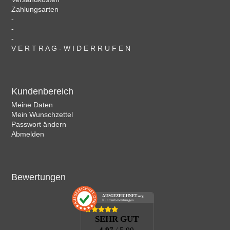
Zahlungsarten
-
-
-
V E R T R A G - W I D E R R U F E N
Kundenbereich
Meine Daten
Mein Wunschzettel
Passwort ändern
Abmelden
Bewertungen
AUSGEZEICHNET
.org
Kundenbewertungen
SEHR GUT