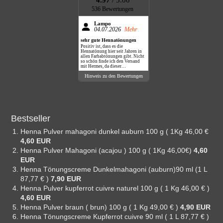
4.97
/ 5.00
536 Bewertungen
Lampo
04.07.2026
Mehr
sehr gute Hennatönungen
Positiv ist, dass es die
Hennatönung hier seit Jahren in
allen Farbabtönungen gibt. Nicht
so schön finde ich den Versand
mit Hermes, da dieser
Dienstleister nie klingelt,
Hinweis zu den Bewertungen
sondern das Paket einfach vor die
Haustüre legt.
Bestseller
Henna Pulver mahagoni dunkel auburn 100 g ( 1Kg 46,00 €
4,60 EUR
Henna Pulver Mahagoni (acajou ) 100 g ( 1Kg 46,00€)
4,60
EUR
Henna Tönungscreme Dunkelmahagoni (auburn)90 ml (1 L
87,77 € )
7,90 EUR
Henna Pulver kupferrot cuivre naturel 100 g ( 1 Kg 46,00 € )
4,60 EUR
Henna Pulver braun ( brun) 100 g ( 1 Kg 49,00 € )
4,90 EUR
Henna Tönungscreme Kupferrot cuivre 90 ml ( 1 L 87,77 € )