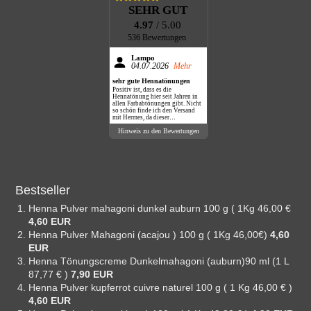
SEHR GUT
4.97
/ 5.00
536 Bewertungen
Lampo
04.07.2026
Mehr
sehr gute Hennatönungen
Positiv ist, dass es die
Hennatönung hier seit Jahren in
allen Farbabtönungen gibt. Nicht
so schön finde ich den Versand
mit Hermes, da dieser
Dienstleister nie klingelt,
Hinweis zu den Bewertungen
sondern das Paket einfach vor die
Haustüre legt.
Bestseller
Henna Pulver mahagoni dunkel auburn 100 g ( 1Kg 46,00 €
4,60 EUR
Henna Pulver Mahagoni (acajou ) 100 g ( 1Kg 46,00€)
4,60
EUR
Henna Tönungscreme Dunkelmahagoni (auburn)90 ml (1 L
87,77 € )
7,90 EUR
Henna Pulver kupferrot cuivre naturel 100 g ( 1 Kg 46,00 € )
4,60 EUR