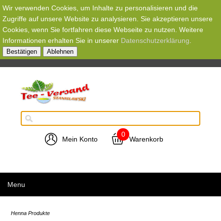
Wir verwenden Cookies, um Inhalte zu personalisieren und die
Zugriffe auf unsere Website zu analysieren. Sie akzeptieren unsere
Cookies, wenn Sie fortfahren diese Webseite zu nutzen. Weitere
Informationen erhalten Sie in unserer
Datenschutzerklärung
.
Bestätigen
Ablehnen
0
Mein Konto
Warenkorb
Menu
Henna Produkte