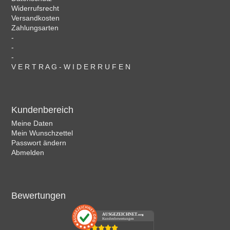
Widerrufsrecht
Versandkosten
Zahlungsarten
-
-
-
V E R T R A G - W I D E R R U F E N
Kundenbereich
Meine Daten
Mein Wunschzettel
Passwort ändern
Abmelden
Bewertungen
AUSGEZEICHNET
.org
Kundenbewertungen