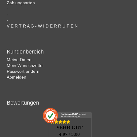
Zahlungsarten
-
-
-
V E R T R A G - W I D E R R U F E N
Kundenbereich
Meine Daten
Mein Wunschzettel
Passwort ändern
Abmelden
Bewertungen
AUSGEZEICHNET
.org
Kundenbewertungen
SEHR GUT
4.97
/ 5.00