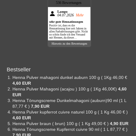
536 Bewertungen
Lampo
04.07.2026
Mehr
sehr gute Hennatönungen
Positiv ist, dass es die
Hennatönung hier seit Jahren in
allen Farbabtönungen gibt. Nicht
so schön finde ich den Versand
mit Hermes, da dieser
Dienstleister nie klingelt,
Hinweis zu den Bewertungen
sondern das Paket einfach vor die
Haustüre legt.
Bestseller
Henna Pulver mahagoni dunkel auburn 100 g ( 1Kg 46,00 €
4,60 EUR
Henna Pulver Mahagoni (acajou ) 100 g ( 1Kg 46,00€)
4,60
EUR
Henna Tönungscreme Dunkelmahagoni (auburn)90 ml (1 L
87,77 € )
7,90 EUR
Henna Pulver kupferrot cuivre naturel 100 g ( 1 Kg 46,00 € )
4,60 EUR
Henna Pulver braun ( brun) 100 g ( 1 Kg 49,00 € )
4,90 EUR
Henna Tönungscreme Kupferrot cuivre 90 ml ( 1 L 87,77 € )
7,90 EUR