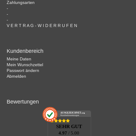
Zahlungsarten
-
-
-
V E R T R A G - W I D E R R U F E N
Kundenbereich
Meine Daten
Mein Wunschzettel
Passwort ändern
Abmelden
Bewertungen
AUSGEZEICHNET
.org
Kundenbewertungen
SEHR GUT
4.97
/ 5.00