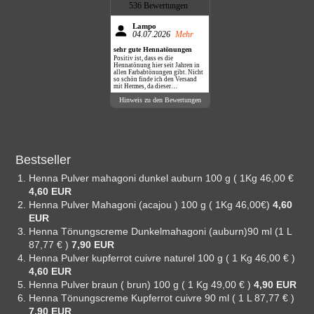
536 Bewertungen
Lampo
04.07.2026
Mehr
sehr gute Hennatönungen
Positiv ist, dass es die
Hennatönung hier seit Jahren in
allen Farbabtönungen gibt. Nicht
so schön finde ich den Versand
mit Hermes, da dieser
Dienstleister nie klingelt,
Hinweis zu den Bewertungen
sondern das Paket einfach vor die
Haustüre legt.
Bestseller
Henna Pulver mahagoni dunkel auburn 100 g ( 1Kg 46,00 €
4,60 EUR
Henna Pulver Mahagoni (acajou ) 100 g ( 1Kg 46,00€)
4,60
EUR
Henna Tönungscreme Dunkelmahagoni (auburn)90 ml (1 L
87,77 € )
7,90 EUR
Henna Pulver kupferrot cuivre naturel 100 g ( 1 Kg 46,00 € )
4,60 EUR
Henna Pulver braun ( brun) 100 g ( 1 Kg 49,00 € )
4,90 EUR
Henna Tönungscreme Kupferrot cuivre 90 ml ( 1 L 87,77 € )
7,90 EUR