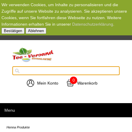
Wir verwenden Cookies, um Inhalte zu personalisieren und die
Zugriffe auf unsere Website zu analysieren. Sie akzeptieren unsere
Cookies, wenn Sie fortfahren diese Webseite zu nutzen. Weitere
Informationen erhalten Sie in unserer
Datenschutzerklärung
.
Bestätigen
Ablehnen
0
Mein Konto
Warenkorb
Menu
Henna Produkte