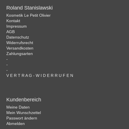
Roland Stanislawski
Kosmetik Le Petit Olivier
Kontakt
Impressum
AGB
Datenschutz
Widerrufsrecht
Versandkosten
Zahlungsarten
-
-
-
V E R T R A G - W I D E R R U F E N
Kundenbereich
Meine Daten
Mein Wunschzettel
Passwort ändern
Abmelden