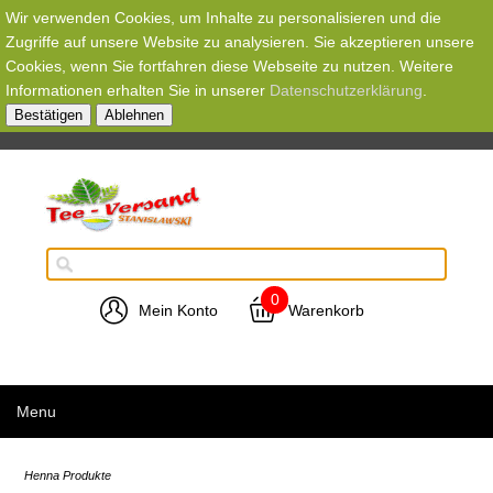
Wir verwenden Cookies, um Inhalte zu personalisieren und die
Zugriffe auf unsere Website zu analysieren. Sie akzeptieren unsere
Cookies, wenn Sie fortfahren diese Webseite zu nutzen. Weitere
Informationen erhalten Sie in unserer
Datenschutzerklärung
.
Bestätigen
Ablehnen
0
Mein Konto
Warenkorb
Menu
Henna Produkte