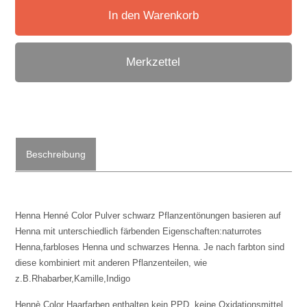
In den Warenkorb
Merkzettel
Beschreibung
Henna Henné Color Pulver schwarz Pflanzentönungen basieren auf
Henna mit unterschiedlich färbenden Eigenschaften:naturrotes
Henna,farbloses Henna und schwarzes Henna. Je nach farbton sind
diese kombiniert mit anderen Pflanzenteilen, wie
z.B.Rhabarber,Kamille,Indigo
Hennè Color Haarfarben enthalten kein PPD, keine Oxidationsmittel