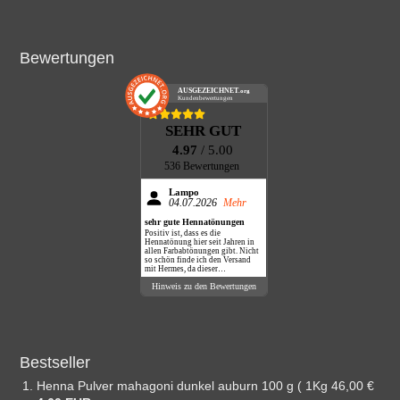
Bewertungen
AUSGEZEICHNET
.org
Kundenbewertungen
SEHR GUT
4.97
/ 5.00
536 Bewertungen
Lampo
04.07.2026
Mehr
sehr gute Hennatönungen
Positiv ist, dass es die
Hennatönung hier seit Jahren in
allen Farbabtönungen gibt. Nicht
so schön finde ich den Versand
mit Hermes, da dieser
Dienstleister nie klingelt,
Hinweis zu den Bewertungen
sondern das Paket einfach vor die
Haustüre legt.
Bestseller
Henna Pulver mahagoni dunkel auburn 100 g ( 1Kg 46,00 €