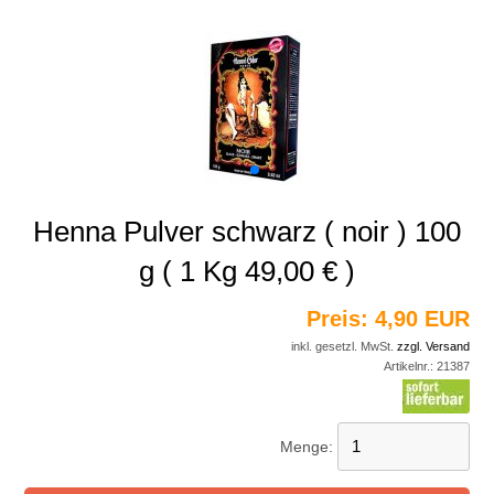
Henna Pulver schwarz ( noir ) 100
g ( 1 Kg 49,00 € )
Preis:
4,90 EUR
inkl. gesetzl. MwSt.
zzgl. Versand
Artikelnr.:
21387
Menge: